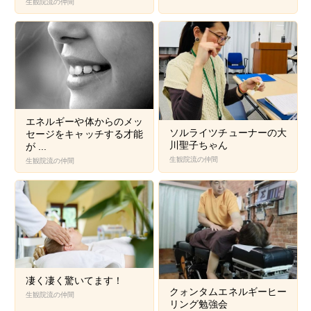
生観院流の仲間
エネルギーや体からのメッ
ソルライツチューナーの大
セージをキャッチする才能
川聖子ちゃん
が ...
生観院流の仲間
生観院流の仲間
凄く凄く驚いてます！
クォンタムエネルギーヒー
生観院流の仲間
リング勉強会