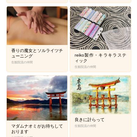
香りの魔女とソルライツチ
reiko製作・キラキラステ
ューニング
ィック
生観院流の仲間
生観院流の仲間
良きに計らって
マダムナオミがお待ちして
生観院流の仲間
おります