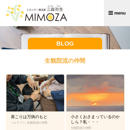
BLOG
生観院流の仲間
肩こりは万病のもと
小さくおさまっているのか
しら？私・・・
ソルライツ
,
生観院流の仲間
生観院流の仲間