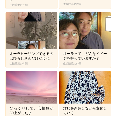
生観院流の仲間
生観院流の仲間
オーラヒーリングできるの
オーラって、どんなイメー
はひろしさんだけだよね
ジを持っていますか？
生観院流の仲間
生観院流の仲間
びっくりして、心拍数が
洋服を新調しながら変化し
50上がったよ
ていく