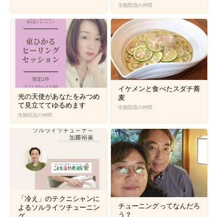
生観院流の仲間
イケメンと食べたスダチ蕎
光の天使があなたをみつめ
麦
て見立ててゆるめます
生観院流の仲間
生観院流の仲間
「冷え」のテクニシャンに
チューニングってなんだろ
よるソルライツチューニン
う？
グ