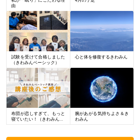
私が「眠り」にこだわる理
4月の予定
由
試験を受けて合格しました
心と体を修復するきわみん
（きわみんベーシック）
布団が恋しすぎて、もっと
腕があがる気持ちよさ＆き
寝ていたい！（きわみん...
わみん