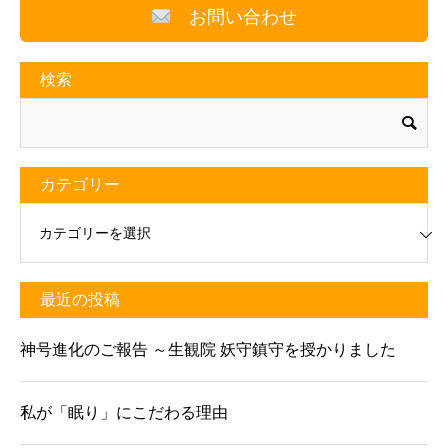
お問い合わせ
検索
カテゴリー
リー
最近の投稿
神号進化のご報告 ～生観院 妖守鎮守を授かりました
私が「眠り」にこだわる理由