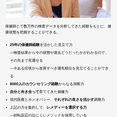
保健師とて数万件の検査データを分析してきた経験をもとに、健
康状態を把握することができる。
25年の保健師経験
を活かした見立て力
―検査結果から今の状態や過去どうだったかがわかるので、
その先まで見通せる
―今ある症状から改善すべき優先順位を見立てることができ
る
8000人のカウンセリング経験
からなる洞察力
自分と向き合って
育ててきた俯瞰力
現代医療とホメオパシー、
それぞれの良さを活かす
調整力
上記の力を集約して、
レメディーを選択する力
―好転反応の出にくいメソッドを採用している