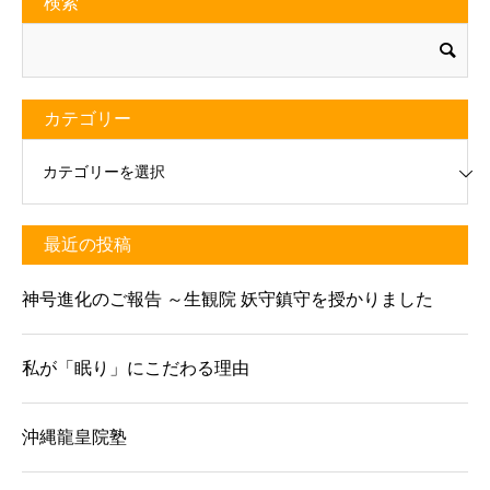
検索
カテゴリー
リー
最近の投稿
神号進化のご報告 ～生観院 妖守鎮守を授かりました
私が「眠り」にこだわる理由
沖縄龍皇院塾