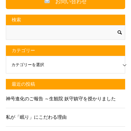
お問い合わせ
検索
カテゴリー
リー
最近の投稿
神号進化のご報告 ～生観院 妖守鎮守を授かりました
私が「眠り」にこだわる理由