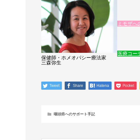
ミモザへ
医療コー
保健師・ホメオパシー療法家
三森弥生
Tweet
Share
Hatena
Pocket
咽頭癌へのサポート手記