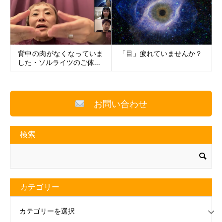
背中の肉がなくなっていま
「目」疲れていませんか？
した・ソルライツのご体...
お問い合わせ
検索
カテゴリー
リー