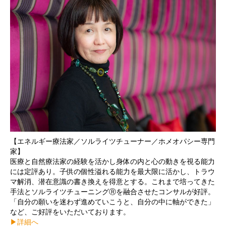
【エネルギー療法家／ソルライツチューナー／ホメオパシー専門
家】
医療と自然療法家の経験を活かし身体の内と心の動きを視る能力
には定評あり。子供の個性溢れる能力を最大限に活かし、トラウ
マ解消、潜在意識の書き換えを得意とする。これまで培ってきた
手法とソルライツチューニングⓇを融合させたコンサルが好評。
「自分の願いを迷わず進めていこうと、自分の中に軸ができた」
など、ご好評をいただいております。
▶︎詳細へ