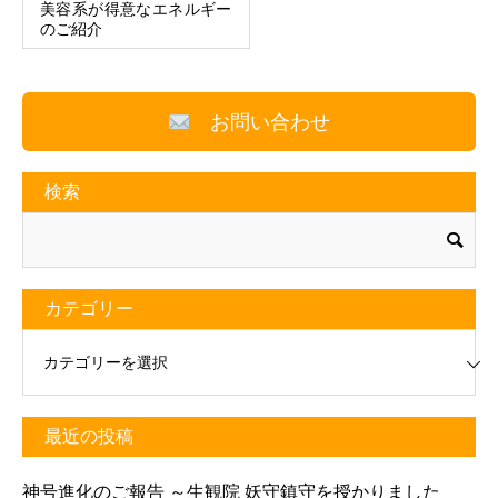
美容系が得意なエネルギー
のご紹介
お問い合わせ
検索
カテゴリー
リー
最近の投稿
神号進化のご報告 ～生観院 妖守鎮守を授かりました