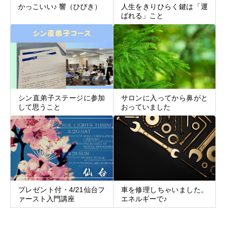
人生をきりひらく鍵は「運
かっこいい♪ 響（ひびき）
ばれる」こと
シン直弟子ステージに参加
サロンに入ってから鼻がと
して思うこと
おっていました
プレゼント付・4/21仙台フ
車を修理しちゃいました。
ァースト入門講座
エネルギーで♪