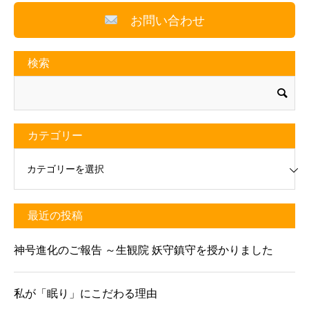
お問い合わせ
検索
カテゴリー
リー
最近の投稿
神号進化のご報告 ～生観院 妖守鎮守を授かりました
私が「眠り」にこだわる理由