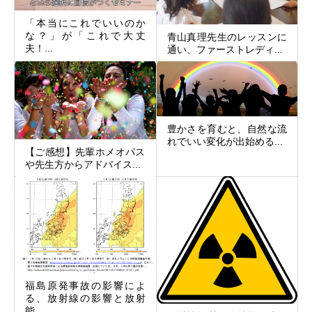
「本当にこれでいいのか
な？」が「これで大丈
青山真理先生のレッスンに
夫！...
通い、ファーストレディ...
豊かさを育むと、自然な流
れでいい変化が出始める...
【ご感想】先輩ホメオパス
や先生方からアドバイス...
福島原発事故の影響によ
る、放射線の影響と放射
能...