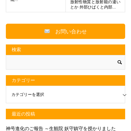
放射性物質と放射能の違い
とか 外部ひばくと内部...
お問い合わせ
検索
カテゴリー
リー
最近の投稿
神号進化のご報告 ～生観院 妖守鎮守を授かりました