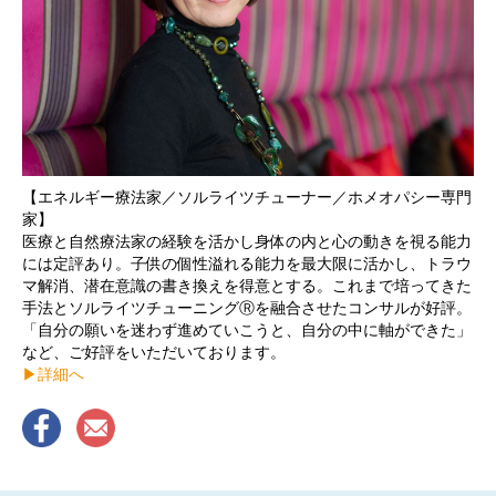
【エネルギー療法家／ソルライツチューナー／ホメオパシー専門
家】
医療と自然療法家の経験を活かし身体の内と心の動きを視る能力
には定評あり。子供の個性溢れる能力を最大限に活かし、トラウ
マ解消、潜在意識の書き換えを得意とする。これまで培ってきた
手法とソルライツチューニングⓇを融合させたコンサルが好評。
「自分の願いを迷わず進めていこうと、自分の中に軸ができた」
など、ご好評をいただいております。
▶︎詳細へ