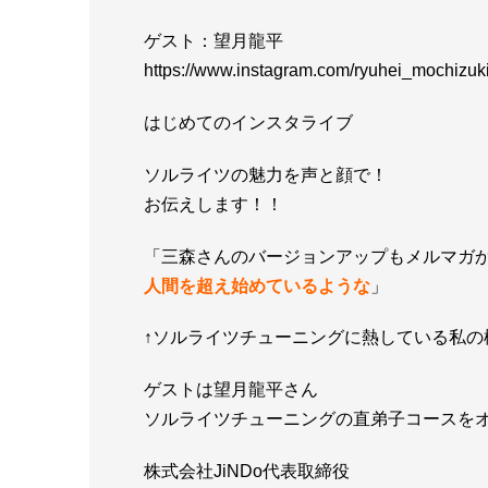
ゲスト：望月龍平
https://www.instagram.com/ryuhei_mochizuki
はじめてのインスタライブ
ソルライツの魅力を声と顔で！
お伝えします！！
「三森さんのバージョンアップもメルマガ
人間を超え始めているような
」
↑ソルライツチューニングに熱している私の
ゲストは望月龍平さん
ソルライツチューニングの直弟子コースを
株式会社JiNDo代表取締役