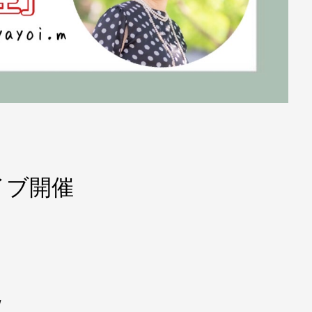
イブ開催
/