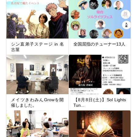
シン直弟子ステージ in 名
全国屈指のチューナー13人
古屋
メイツきわみんGrowを開
【8月8日(土)】Sol Lights
催しました。
Tun...