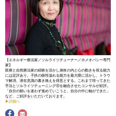
【エネルギー療法家／ソルライツチューナー／ホメオパシー専門
家】
医療と自然療法家の経験を活かし身体の内と心の動きを視る能力
には定評あり。子供の個性溢れる能力を最大限に活かし、トラウ
マ解消、潜在意識の書き換えを得意とする。これまで培ってきた
手法とソルライツチューニングⓇを融合させたコンサルが好評。
「自分の願いを迷わず進めていこうと、自分の中に軸ができた」
など、ご好評をいただいております。
▶︎詳細へ