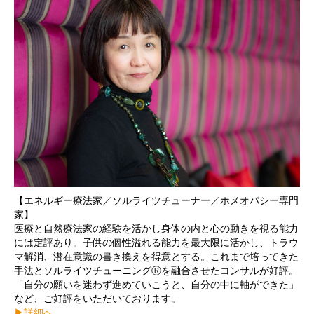
【エネルギー療法家／ソルライツチューナー／ホメオパシー専門
家】
医療と自然療法家の経験を活かし身体の内と心の動きを視る能力
には定評あり。子供の個性溢れる能力を最大限に活かし、トラウ
マ解消、潜在意識の書き換えを得意とする。これまで培ってきた
手法とソルライツチューニングⓇを融合させたコンサルが好評。
「自分の願いを迷わず進めていこうと、自分の中に軸ができた」
など、ご好評をいただいております。
▶︎詳細へ