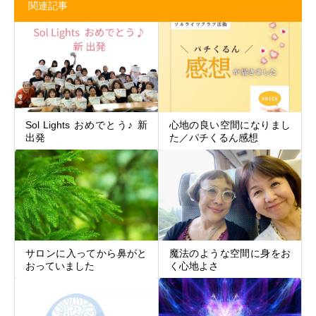
関連記事
Sol Lights おめでとう♪ 新
心地の良い空間になりまし
出発
た／パチくるん感想
魔法のような空間に身をお
サロンに入ってから鼻がと
く心地よさ
おっていました