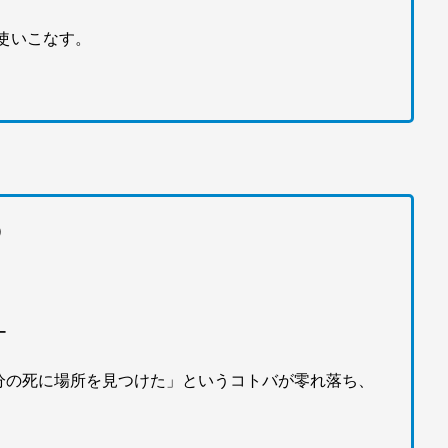
使いこなす。
）
ー
ら「自分の死に場所を見つけた」というコトバが零れ落ち、