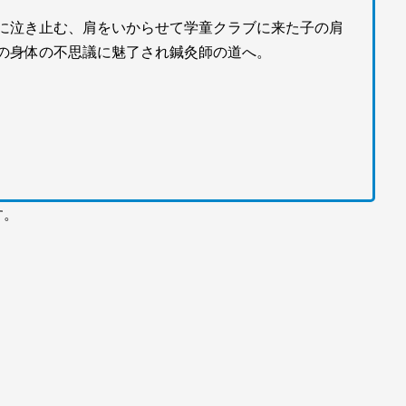
に泣き止む、肩をいからせて学童クラブに来た子の肩
の身体の不思議に魅了され鍼灸師の道へ。
す。