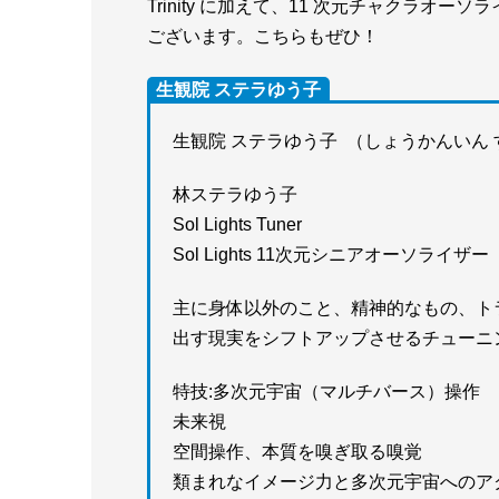
Trinity に加えて、11 次元チャクラ
ございます。こちらもぜひ！
生観院 ステラゆう子
生観院 ステラゆう子 （しょうかんいん
林ステラゆう子
Sol Lights Tuner
Sol Lights 11次元シニアオーソライザー
主に⾝体以外のこと、精神的なもの、ト
出す現実をシフトアップさせるチューニ
特技:多次元宇宙（マルチバース）操作
未来視
空間操作、本質を嗅ぎ取る嗅覚
類まれなイメージ力と多次元宇宙へのア