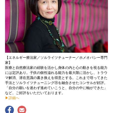
【エネルギー療法家／ソルライツチューナー／ホメオパシー専門
家】
医療と自然療法家の経験を活かし身体の内と心の動きを視る能力
には定評あり。子供の個性溢れる能力を最大限に活かし、トラウ
マ解消、潜在意識の書き換えを得意とする。これまで培ってきた
手法とソルライツチューニングⓇを融合させたコンサルが好評。
「自分の願いを迷わず進めていこうと、自分の中に軸ができた」
など、ご好評をいただいております。
▶︎詳細へ