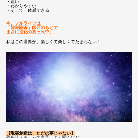
・速い
・わかりやすい
・そして、体感できる
今、ソルライツは
「龍皇院蒼」師匠のもとで
まさに進化の真っ只中。
私はこの世界が、楽しくて楽しくてたまらない！
【現実創造は、ただの夢じゃない】
夢を叶える…って言葉、よく聞くけど、