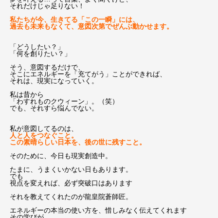
それだけじゃ足りない！
私たちが今、生きてる「この一瞬」には、
過去も未来もなくて、意図次第でぜんぶ動かせます。
⁡
「どうしたい？」
「何を創りたい？」
そう、意図するだけで、
そこにエネルギーを「充てがう」ことができれば、
それは、現実になっていく。
私は昔から
「わすれものクウィーン」。（笑）
でも、それすら悩んでない。
私が意図してるのは、
人と人をつなぐこと。
この素晴らしい日本を、後の世に残すこと。
そのために、今日も現実創造中。
たまに、うまくいかない日もあります。
でも
視点を変えれば、必ず突破口はあります
それを教えてくれたのが龍皇院蒼師匠。
エネルギーの本当の使い方を、惜しみなく伝えてくれます
その学びが、