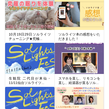
10月19日29日ソルライツ
ソルライツ本の感想をいた
チューニング★究極...
だきました！
生観院 二代目が来仙・
スマホを直し、リモコンを
11/11仙台ソルライツ...
直し、給湯器が直るソル...