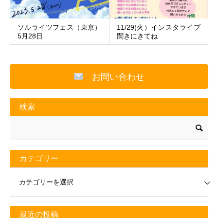
ソルライツフェス（東京）
11/29(火）インスタライブ
5月28日
聞きにきてね
お問い合わせ
検索
カテゴリー
リー
最近の投稿