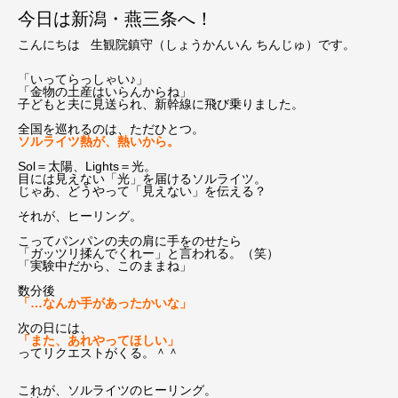
今日は新潟・燕三条へ！
こんにちは 生観院鎮守（しょうかんいん ちんじゅ）です。
「いってらっしゃい♪」
「金物の土産はいらんからね」
子どもと夫に見送られ、新幹線に飛び乗りました。
全国を巡れるのは、ただひとつ。
ソルライツ熱が、熱いから。
Sol＝太陽、Lights＝光。
目には見えない「光」を届けるソルライツ。
じゃあ、どうやって「見えない」を伝える？
それが、ヒーリング。
こってパンパンの夫の肩に手をのせたら
「ガッツリ揉んでくれー」と言われる。（笑）
「実験中だから、このままね」
数分後
「…なんか手があったかいな」
次の日には、
「また、あれやってほしい」
ってリクエストがくる。＾＾
これが、ソルライツのヒーリング。