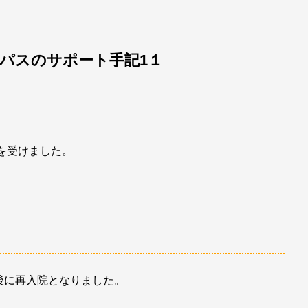
パスのサポート手記1１
術を受けました。
後に再入院となりました。