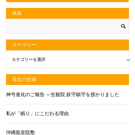
検索
カテゴリー
リー
最近の投稿
神号進化のご報告 ～生観院 妖守鎮守を授かりました
私が「眠り」にこだわる理由
沖縄龍皇院塾