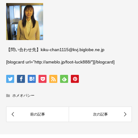
【問い合わせ先】kiku-chan1115@kvj.biglobe.ne.jp
[blogcard url=”http://ameblo.jp/foot-luck888/″][/blogcard]
ホメオパシー